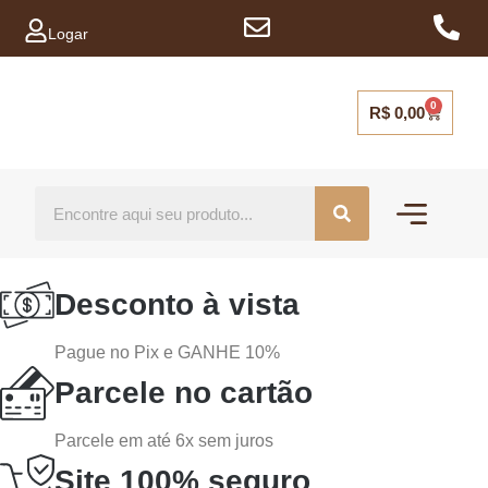
Logar
0
R$
0,00
Mais vendidos
Capinhas para ce
Desconto à vista
Pague no Pix e GANHE 10%
Parcele no cartão
Parcele em até 6x sem juros
Site 100% seguro