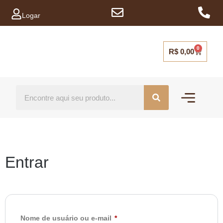
Logar
0
R$
0,00
Mais vendidos
Capinhas para ce
Entrar
Nome de usuário ou e-mail
*