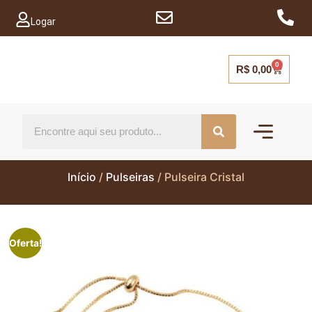
Logar
0
R$
0,00
Mais vendido
Capinhas para ce
Início
/
Pulseiras
/ Pulseira Cristal
Oferta!