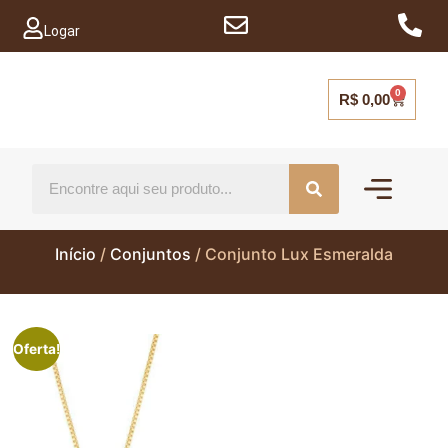
Logar
0
R$
0,00
Mais vendido
Capinhas para ce
Início
/
Conjuntos
/ Conjunto Lux Esmeralda
Oferta!