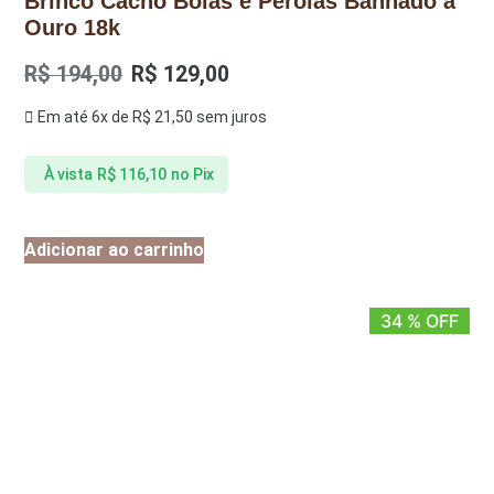
Brinco Cacho Bolas e Pérolas Banhado a
Ouro 18k
R$
194,00
R$
129,00
Em até 6x de
R$
21,50
sem juros
À vista
R$
116,10
no Pix
Adicionar ao carrinho
34 % OFF