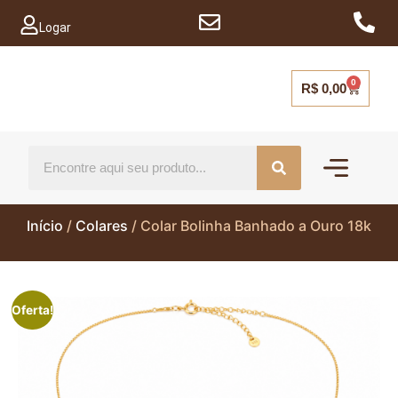
Logar
0
R$
0,00
Mais vendido
Capinhas para ce
Início
/
Colares
/ Colar Bolinha Banhado a Ouro 18k
Oferta!