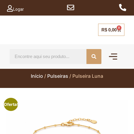
Logar
0
R$
0,00
Mais vendido
Capinhas para ce
Início
/
Pulseiras
/ Pulseira Luna
Oferta!