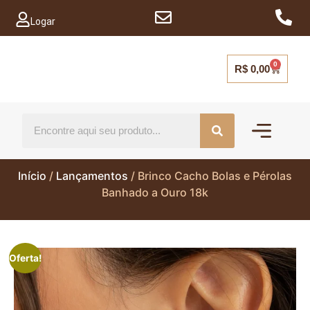
Logar
0
R$
0,00
Mais vendido
Capinhas para ce
Início
/
Lançamentos
/ Brinco Cacho Bolas e Pérolas
Banhado a Ouro 18k
Oferta!