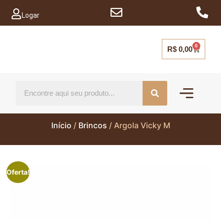
Logar
0
R$
0,00
Mais vendido
Capinhas para ce
Início
/
Brincos
/ Argola Vicky M
Oferta!