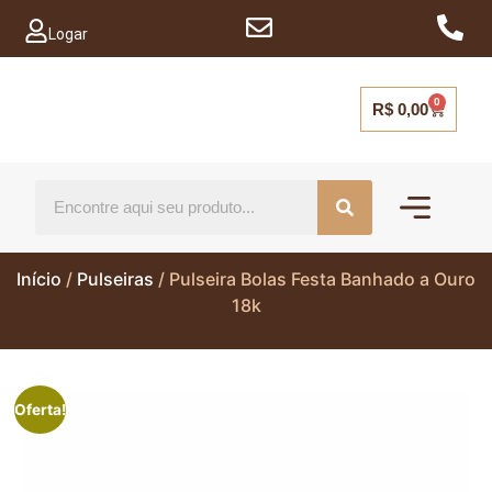
Logar
0
R$
0,00
Mais vendido
Capinhas para ce
Início
/
Pulseiras
/ Pulseira Bolas Festa Banhado a Ouro
18k
Oferta!