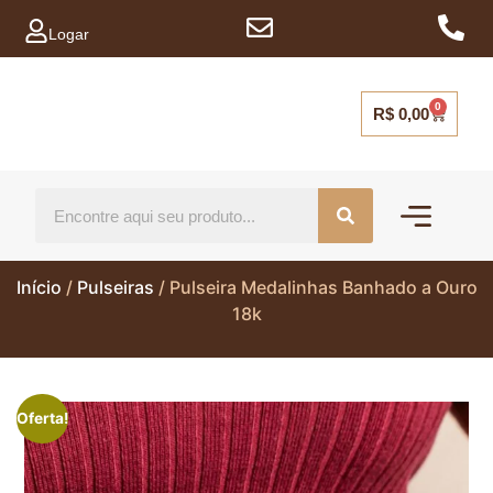
Logar
0
R$
0,00
Mais vendidos
Capinhas para ce
Início
/
Pulseiras
/ Pulseira Medalinhas Banhado a Ouro
18k
Oferta!