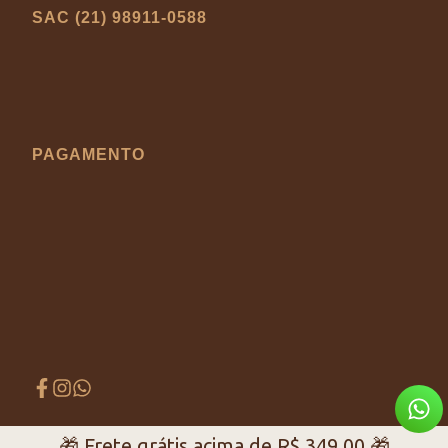
SAC (21) 98911-0588
PAGAMENTO
🎁 Frete grátis acima de
R$
349,00
🎁