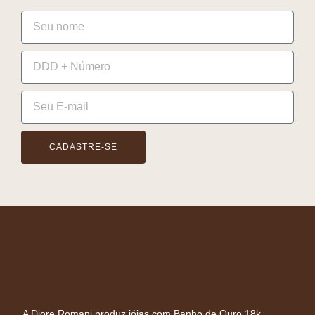
CADASTRE-SE
A Diore Romani produz jóias com Banho de Ouro 18k,