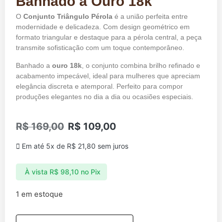
Banhado a Ouro 18k
O
Conjunto Triângulo Pérola
é a união perfeita entre
modernidade e delicadeza. Com design geométrico em
formato triangular e destaque para a pérola central, a peça
transmite sofisticação com um toque contemporâneo.
Banhado a
ouro 18k
, o conjunto combina brilho refinado e
acabamento impecável, ideal para mulheres que apreciam
elegância discreta e atemporal. Perfeito para compor
produções elegantes no dia a dia ou ocasiões especiais.
R$
169,00
R$
109,00
Em até 5x de
R$
21,80
sem juros
À vista
R$
98,10
no Pix
1 em estoque