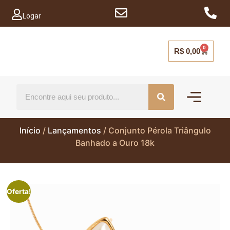
Logar
0
R$
0,00
Mais vendido
Capinhas para ce
Início
/
Lançamentos
/ Conjunto Pérola Triângulo
Banhado a Ouro 18k
Oferta!