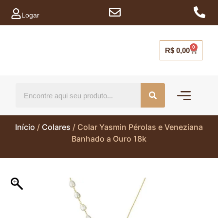
Logar
0
R$
0,00
Mais vendidos
Capinhas para ce
Início
/
Colares
/ Colar Yasmin Pérolas e Veneziana
Banhado a Ouro 18k