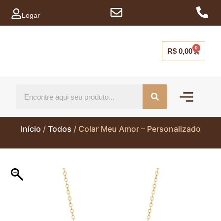
Logar
0
R$
0,00
Mais vendidos
Capinhas para ce
Início
/
Todos
/ Colar Meu Amor – Personalizado