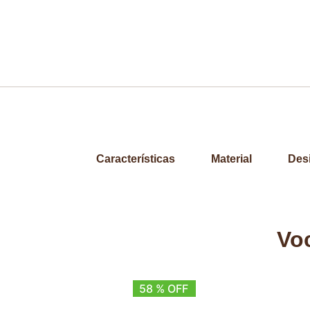
Características
Material
Des
Vo
58 % OFF