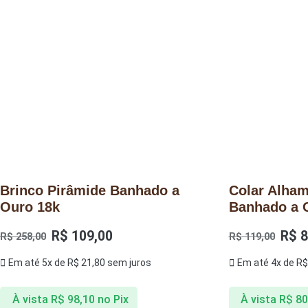
Brinco Pirâmide Banhado a
Colar Alham
Ouro 18k
Banhado a 
R$
109,00
R$
8
R$
258,00
R$
119,00
Em até 5x de
R$
21,80
sem juros
Em até 4x de
R$
À vista
R$
98,10
no Pix
À vista
R$
80