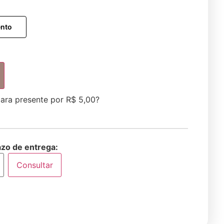
ento
para presente por
R$
5,00
?
azo de entrega:
Consultar