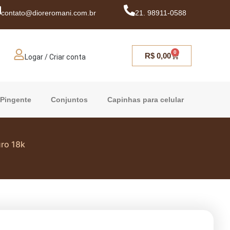
contato@dioreromani.com.br
21. 98911-0588
0
R$
0,00
Logar / Criar conta
Pingente
Conjuntos
Capinhas para celular
ro 18k