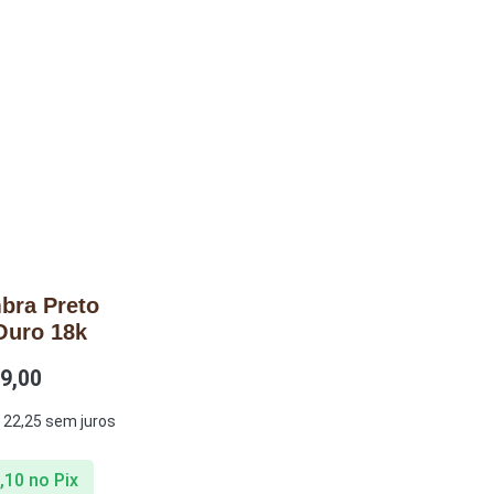
bra Preto
Ouro 18k
9,00
22,25
sem juros
,10
no Pix