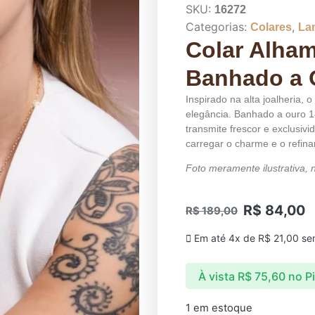
SKU:
16272
Categorias:
,
Colares
La
Colar Alham
Banhado a 
Inspirado na alta joalheria,
elegância. Banhado a ouro 1
transmite frescor e exclusiv
carregar o charme e o refina
Foto meramente ilustrativa
R$
84,00
R$
189,00
Em até 4x de
R$
21,00
sem
À vista
R$
75,60
no P
1 em estoque