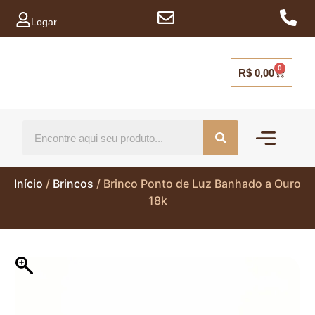
Logar
0
R$
0,00
Mais vendidos
Capinhas para ce
Início
/
Brincos
/ Brinco Ponto de Luz Banhado a Ouro
18k