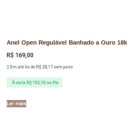
Anel Open Regulável Banhado a Ouro 18k
R$
169,00
Em até 6x de
R$
28,17
sem juros
À vista
R$
152,10
no Pix
Ler mais