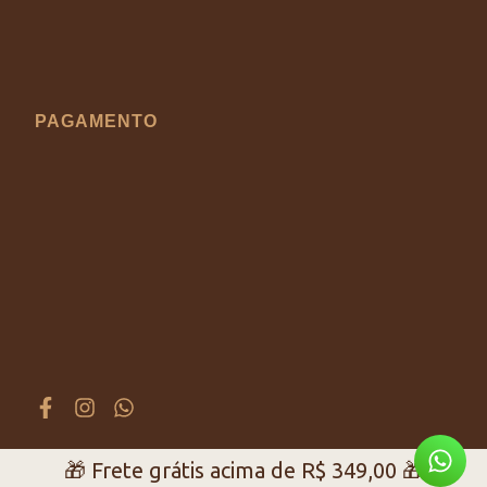
PAGAMENTO
🎁 Frete grátis acima de
R$
349,00
🎁