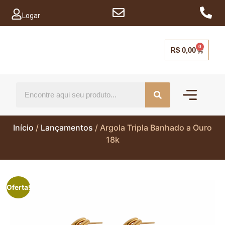
Logar
0
R$
0,00
Mais vendido
Capinhas para ce
Início
/
Lançamentos
/ Argola Tripla Banhado a Ouro
18k
Oferta!