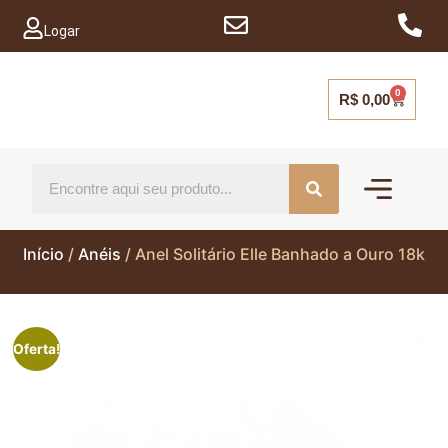
Logar
0
R$
0,00
Mais vendido
Capinhas para ce
Início
/
Anéis
/ Anel Solitário Elle Banhado a Ouro 18k
Oferta!