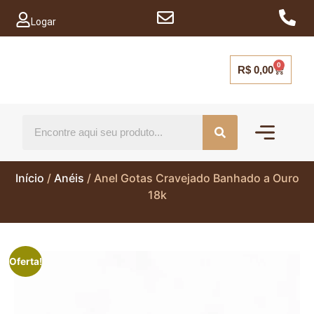
Logar
0
R$
0,00
Mais vendido
Capinhas para ce
Início
/
Anéis
/ Anel Gotas Cravejado Banhado a Ouro
18k
Oferta!