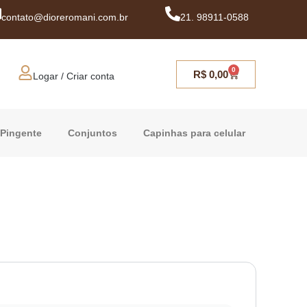
contato@dioreromani.com.br
21. 98911-0588
0
R$
0,00
Logar / Criar conta
Pingente
Conjuntos
Capinhas para celular